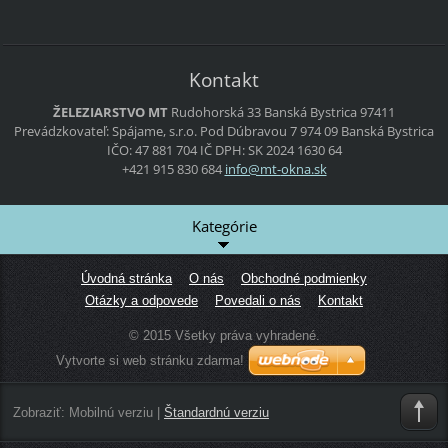
Kontakt
ŽELEZIARSTVO MT
Rudohorská 33
Banská Bystrica
97411
Prevádzkovateľ:
Spájame, s.r.o.
Pod Dúbravou 7
974 09 Banská Bystrica
IČO: 47 881 704
IČ DPH: SK 2024 1630 64
+421 915 830 684
info@mt-
okna.sk
Kategórie
Úvodná stránka
O nás
Obchodné podmienky
Otázky a odpovede
Povedali o nás
Kontakt
© 2015 Všetky práva vyhradené.
Vytvorte si web stránku zdarma!
Zobraziť:
Mobilnú verziu
|
Štandardnú verziu