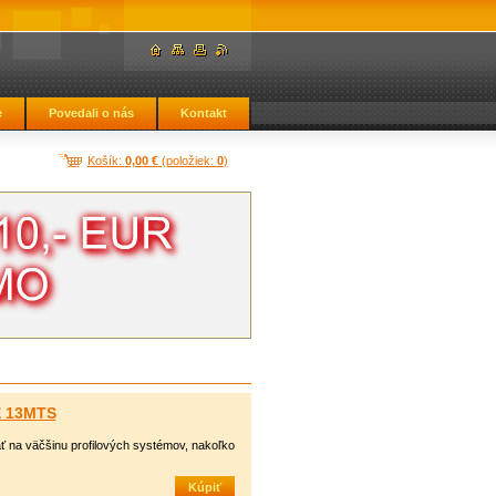
e
Povedali o nás
Kontakt
Košík:
0,00 €
(položiek:
0
)
 13MTS
ť na väčšinu profilových systémov, nakoľko