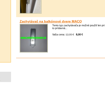
Zachytávač na balkónové dvere MACO
Tento typ zachytávača je možné použiť len p
to prídavná...
Vaša cena:
12,00 €
8,00 €
Y