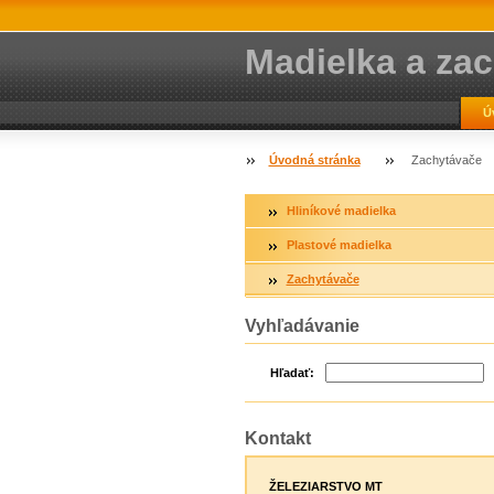
Madielka a za
Ú
Úvodná stránka
Zachytávače
Hliníkové madielka
Plastové madielka
Zachytávače
Vyhľadávanie
Hľadať:
Kontakt
ŽELEZIARSTVO MT