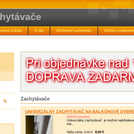
chytávače
vodná stránka
O nás
Obchodné podmienky
Otázky a odpoved
Zachytávače
UNIVERZÁLNY ZACHYTÁVAČ NA BALKÓNOVÉ DVERE
Akčná ponuka
Univerzálny zachytávač je možné nainštalova
má...
Vaša cena:
9,00 €
8,00 €