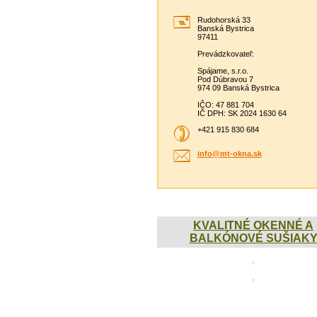
Rudohorská 33
Banská Bystrica
97411
Prevádzkovateľ:
Spájame, s.r.o.
Pod Dúbravou 7
974 09 Banská Bystrica
IČO: 47 881 704
IČ DPH: SK 2024 1630 64
+421 915 830 684
info@mt-
okna.sk
KVALITNÉ OKENNÉ A
BALKÓNOVÉ SUŠIAK