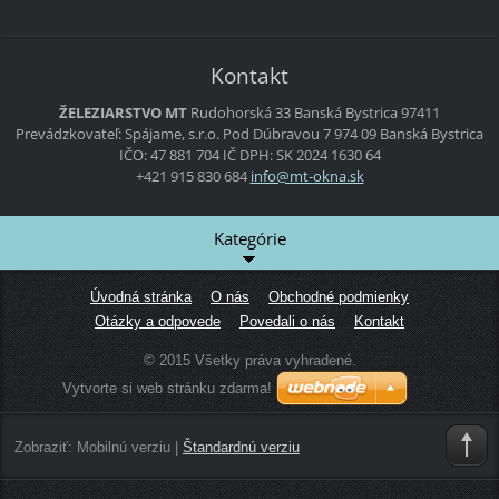
Kontakt
ŽELEZIARSTVO MT
Rudohorská 33
Banská Bystrica
97411
Prevádzkovateľ:
Spájame, s.r.o.
Pod Dúbravou 7
974 09 Banská Bystrica
IČO: 47 881 704
IČ DPH: SK 2024 1630 64
+421 915 830 684
info@mt-
okna.sk
Kategórie
Úvodná stránka
O nás
Obchodné podmienky
Otázky a odpovede
Povedali o nás
Kontakt
© 2015 Všetky práva vyhradené.
Vytvorte si web stránku zdarma!
Zobraziť:
Mobilnú verziu
|
Štandardnú verziu